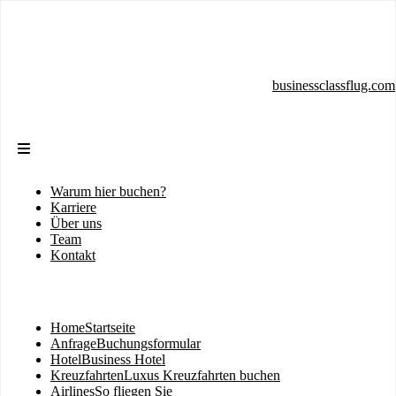
Direkt
zum
Inhalt
businessclassflug.com
Warum hier buchen?
Sekundärmenü
Karriere
Über uns
Team
Kontakt
Home
Startseite
Hauptnavigation
Anfrage
Buchungsformular
Hotel
Business Hotel
Kreuzfahrten
Luxus Kreuzfahrten buchen
Airlines
So fliegen Sie